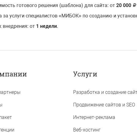
имость готового решения (шаблона) для сайта: от
20 000
а за услуги специалистов «МИБОК» по созданию и установ
к внедрения: от
1 недели
.
омпании
Услуги
партнеры
Разработка и создание сай
ы
Продвижение сайтов и SEO
Ростов-на-Дону, ул.
, д. 43/13, оф. 302
пакет
Интернет-реклама
тенции
Веб-хостинг
ьный телефон