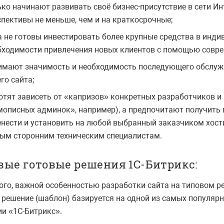
ько начинают развивать своё бизнес-присутствие в сети Ин
спективы не меньше, чем и на краткосрочные;
а не готовы инвестировать более крупные средства в инди
бходимости привлечения новых клиентов с помощью совре
имают значимость и необходимость последующего обслуж
го сайта;
хотят зависеть от «капризов» конкретных разработчиков и
мописных админок», например), а предпочитают получить 
енести и установить на любой выбранный заказчиком хост
ым сторонним техническим специалистам.
вые готовые решения 1С-Битрикс:
ого, важной особенностью разработки сайта на типовом ре
 решение (шаблон) базируется на одной из самых популяр
и «1С-Битрикс».