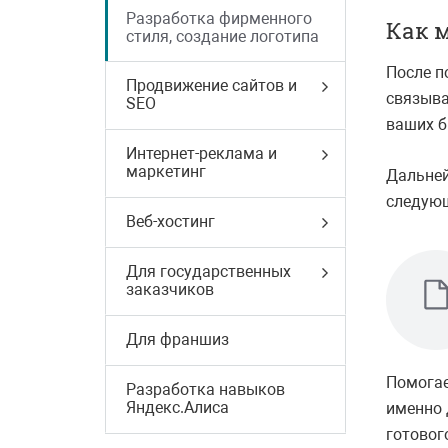
Разработка фирменного
Как 
стиля, создание логотипа
После п
Продвижение сайтов и
связыва
SEO
ваших б
Интернет-реклама и
маркетинг
Дальней
следую
Веб-хостинг
Для государственных
заказчиков
Для франшиз
Помога
Разработка навыков
Яндекс.Алиса
именно 
готовог