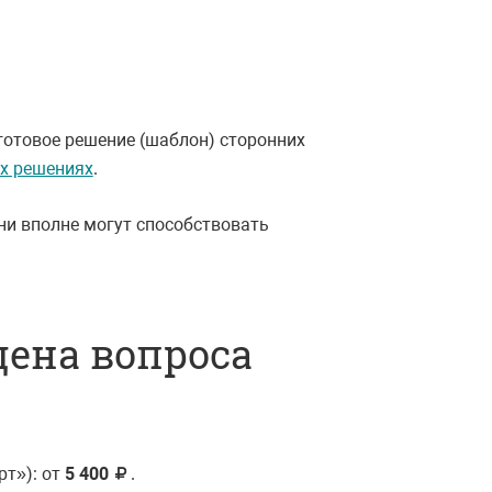
готовое решение (шаблон) сторонних
х решениях
.
ни вполне могут способствовать
цена вопроса
рт»): от
5 400
.