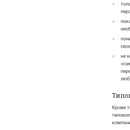
тол
пер
пок
нео
пон
свое
не 
«са
пер
люб
Типо
Кроме т
типовое
компани