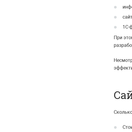
инф
сай
1С-
При это
разрабо
Несмотр
эффекти
Сай
Сколько
Сто