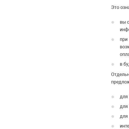
Это озна
вы 
инф
при
воз
опла
в б
Отдельн
предлож
для
для
для
инт