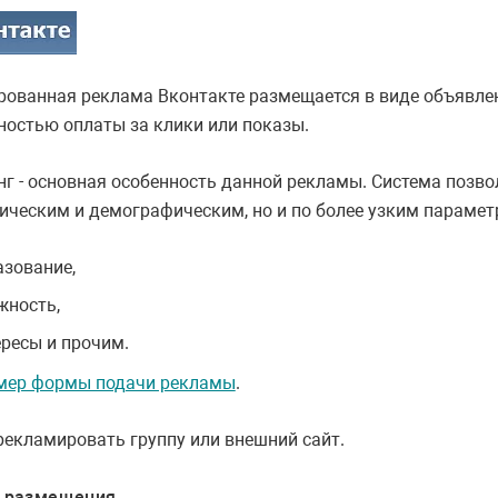
рованная реклама Вконтакте размещается в виде объявлен
остью оплаты за клики или показы.
нг - основная особенность данной рекламы. Система позво
ическим и демографическим, но и по более узким парамет
азование,
жность,
ересы и прочим.
мер формы подачи рекламы
.
екламировать группу или внешний сайт.
 размещения