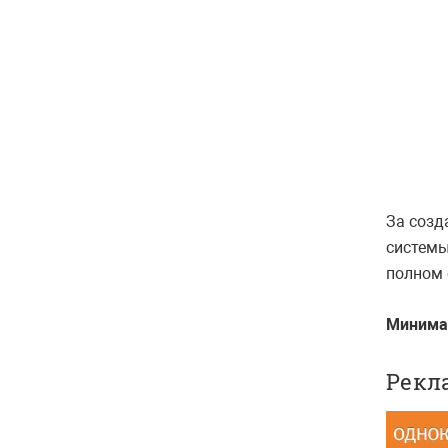
За созд
системы
полном 
Минима
Рекл