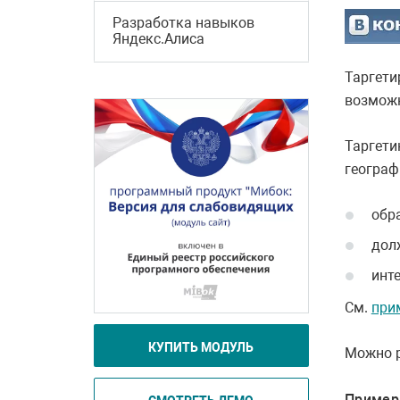
Разработка навыков
Яндекс.Алиса
Таргети
возможн
Таргети
географ
обр
дол
инт
См.
при
КУПИТЬ МОДУЛЬ
Можно р
Пример