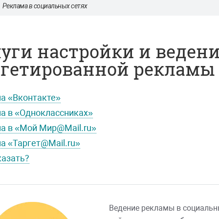
Реклама в социальных сетях
уги настройки и веден
гетированной рекламы в
а «Вконтакте»
а в «Одноклассниках»
а в «Мой Мир@Mail.ru»
а «Таргет@Mail.ru»
казать?
Ведение рекламы в социальны