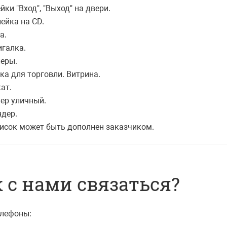
йки "Вход", "Выход" на двери.
лейка на CD.
а.
игалка.
леры.
йка для торговли. Витрина.
ат.
нер уличный.
ндер.
 Список может быть дополнен заказчиком.
 с нами связаться?
лефоны: