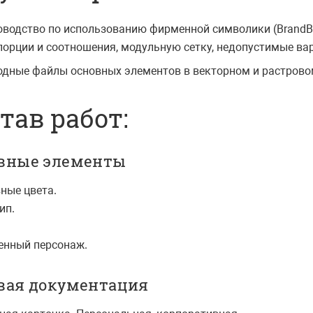
оводство по использованию фирменной символики (BrandB
порции и соотношения, модульную сетку, недопустимые ва
одные файлы основных элементов в векторном и растрово
тав работ:
вные элементы
вные цвета.
ип.
енный персонаж.
вая документация