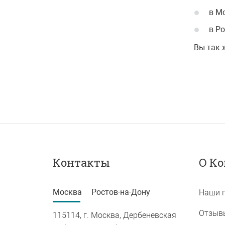
в М
в Р
Вы так 
Контакты
О К
Москва
Ростов-на-Дону
Наши 
Отзыв
115114, г. Москва, Дербеневская
344002, г. 