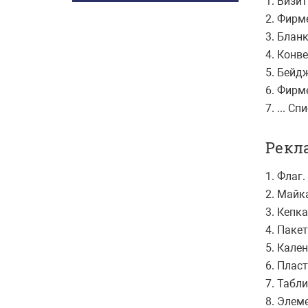
1. Визи
2. Фирм
3. Блан
4. Конве
5. Бейдж
6. Фирм
7. ... 
Рекл
1. Флаг.
2. Майк
3. Кепка
4. Паке
5. Кале
6. Плас
7. Табл
8. Элем