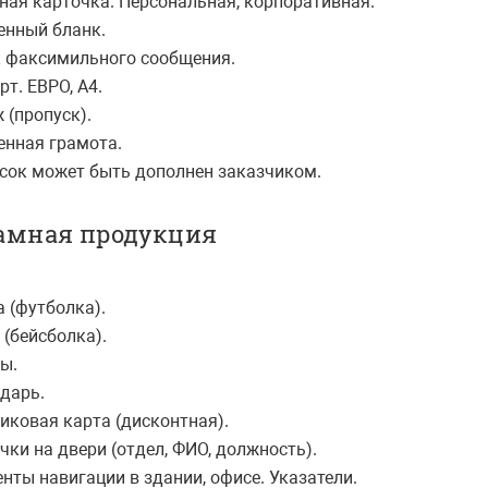
тная карточка. Персональная, корпоративная.
енный бланк.
к факсимильного сообщения.
рт. ЕВРО, А4.
 (пропуск).
енная грамота.
Список может быть дополнен заказчиком.
амная продукция
а (футболка).
 (бейсболка).
ты.
ндарь.
тиковая карта (дисконтная).
ички на двери (отдел, ФИО, должность).
енты навигации в здании, офисе. Указатели.