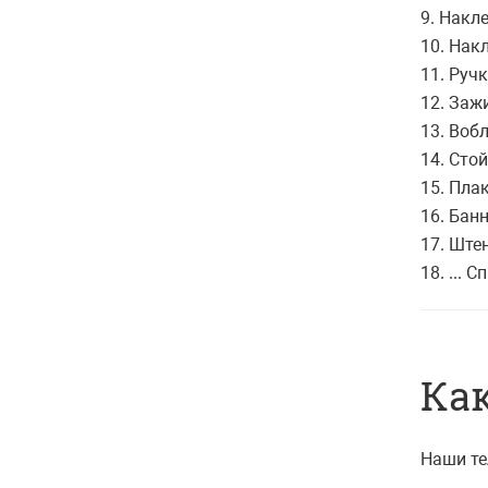
9. Накле
10. Нак
11. Ручк
12. Заж
13. Воб
14. Сто
15. Плак
16. Бан
17. Ште
18. ...
Как
Наши те