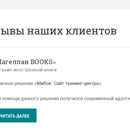
зывы наших клиентов
Магеллан BOOKS»
газин иностранной книги
ичное решение «
Мибок: Сайт тренинг-центра
».
 помощи данного решения получился современный адапти
нь скромную сумму.
ЧИТАТЬ ДАЛЕЕ
ешении доступен очень удобный и гибкий модуль расписани
 и что выводится. В итоге сайт легко переделали под сво