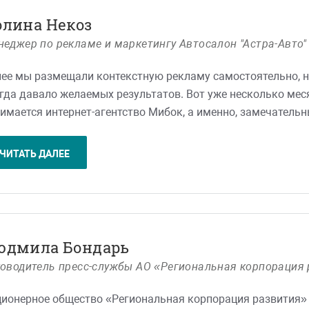
гда приятно общаться с профессионалами.
олина Некоз
нь приятно было получать адекватные и профессиональные
еджер по рекламе и маркетингу Автосалон "Астра-Авто"
же говоря простым языком, на 100% возможность реализо
сибо Вам! Так держать!
ее мы размещали контекстную рекламу самостоятельно, н
чи и процветания Вашей компании!!
гда давало желаемых результатов. Вот уже несколько ме
имается интернет-агентство Мибок, а именно, замечатель
увидели практически сразу. Теперь наша кампания работ
имизирована под наши потребности и возможности. От со
ЧИТАТЬ ДАЛЕЕ
учить подробную, профессиональную, а главное – понятну
 нашу рекламную кампанию непрерывно конролируют, она 
ставленными задачами.
сибо Мибок за профессиональную и оперативную работу!
юдмила Бондарь
ководитель пресс-службы АО «Региональная корпорация
ионерное общество «Региональная корпорация развития»