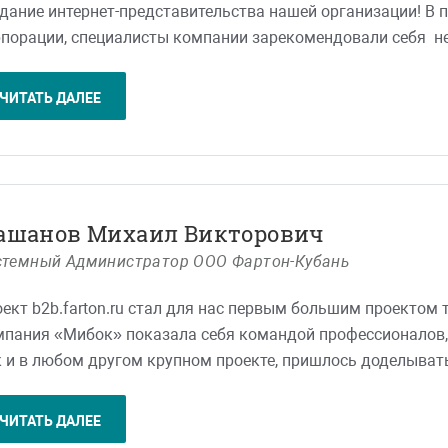
дание интернет-представительства нашей организации! В п
порации, специалисты компании зарекомендовали себя н
и порядочные, отзывчивые люди. Все поставленные задачи
ой вопрос мы получали полный и обстоятельный ответ.
ЧИТАТЬ ДАЛЕЕ
омное спасибо дружной команде компании «Мибок»! Над
рудничество.
ьзуясь случаем, поздравляем работников компании «Мибо
дества Христова! Желаем партнерам удачи, новых клиент
ашанов Михаил Викторович
ьнейшего развития и процветания!
стемный Администратор ООО Фартон-Кубань
ект b2b.farton.ru стал для нас первым большим проектом 
пания «Мибок» показала себя командой профессионалов,
 и в любом другом крупном проекте, пришлось доделывать
ультате немного сдинулись время создания сайта, но это т
работаем и в дальнейшем будем работать с компанией «
ЧИТАТЬ ДАЛЕЕ