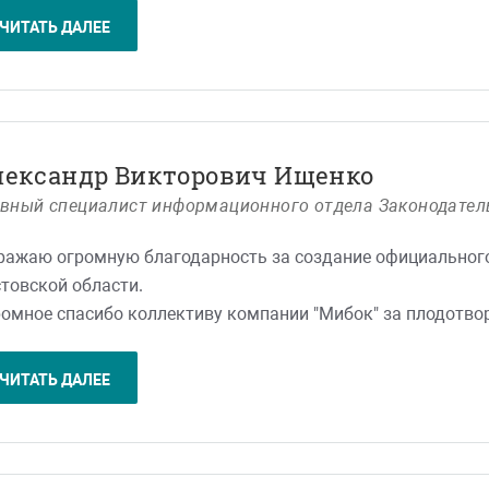
щадки за ведение рекламы, она у них общая за всё и сраз
ЧИТАТЬ ДАЛЕЕ
овиям, так как ранее подобных не встречали, и естествен
ример, в качестве подготовки рекламных кампаний. Каког
рудники Мибок показали себя с лучшей стороны: объявле
думаны и проработаны чётко под наш проект, и начали п
ультат в виде новых посетителей на наш сайт!
лександр Викторович Ищенко
авный специалист информационного отдела Законодател
надеемся на дальнейшее плодотворное сотрудничество с 
ентов и таких же качественных результатов! Спасибо вам! 
ажаю огромную благодарность за создание официального
товской области.
омное спасибо коллективу компании "Мибок" за плодотво
действительно сделали грандиозный проект, который поз
ирателей о работе Законодательного Собрания. Благодаря
ЧИТАТЬ ДАЛЕЕ
тчайшие сроки полностью с нуля создать новый дизайн, 
нологии и запустить обновленный сайт, что позволило уве
же новый сайт позволил упросить работу администратора
бок" не оставляют без внимание ни одно письмо и просьб