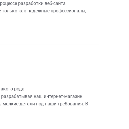
роцессе разработки веб-сайта
е только как надежные профессионалы,
 решались четко и своевременно. На
еемся на дальнейшее плодотворное
к» с праздниками Нового Года и
ов и интересных задач для
такого рода.
 разрабатывая наш интернет-магазин.
 мелкие детали под наши требования. В
ого стоило.
Мибок».