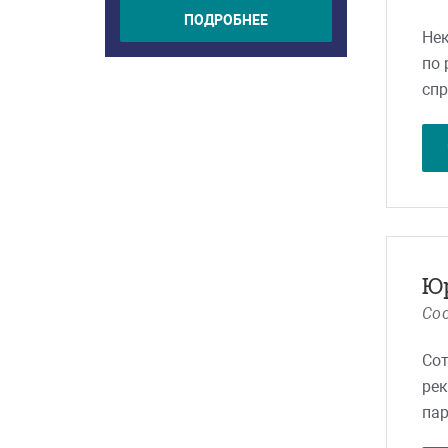
ПОДРОБНЕЕ
Не
по 
спр
стр
про
НО 
пре
сис
пре
Над
Ю
Соо
Сот
рек
пар
сот