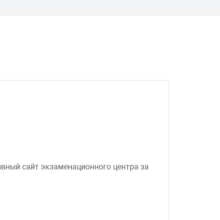
вный сайт экзаменационного центра за
я. Все настраивается: какие свойства,
и нужды практически своими силами. Ещё