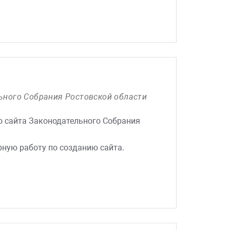
у. Мы, конечно, были удивлены таким
ным образом начали ожидать подвоха.
о же было наше удивление, что и здесь
ния были действительно грамотно
риносить соответствующий хороший
ьного Собрания Ростовской области
Мибок и желаем вам, коллеги, хороших
:)
 сайта Законодательного Собрания
рную работу по созданию сайта.
воляет более активно информировать
 слаженной работе удалось в
внедрить новые мультимедийные
личить количество посетителей сайта.
 сайта, а программисты компании
у администратора сайта.