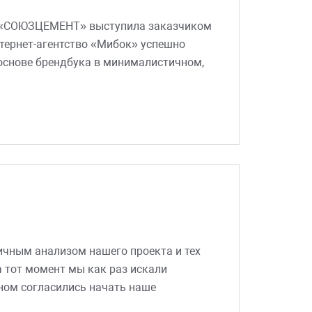
а «СОЮЗЦЕМЕНТ» выступила заказчиком
тернет-агентство «Мибок» успешно
 основе брендбука в минималистичном,
 оригинальный сайт с удобным и
а создание интернет-
ссионализм, знание технологий,
и понять наши потребности и
ичным анализом нашего проекта и тех
а тот момент мы как раз искали
сном согласились начать наше
овия: они не берут комиссию с каждой