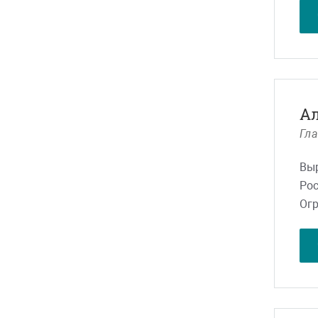
пло
усл
Нап
сот
про
рез
А
Гл
Мы 
кли
Выр
Рос
Огр
Вы 
изб
кра
тех
Так
"Ми