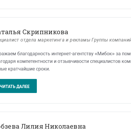
аталья Скрипникова
циалист отдела маркетинга и рекламы Группы компаний
ажаем благодарность интернет-агентству «Мибок» за помощ
годаря компетентности и отзывчивости специалистов ком
ые кратчайшие сроки.
рудничеством очень довольны и планируем его развивать
ЧИТАТЬ ДАЛЕЕ
обзева Лилия Николаевна