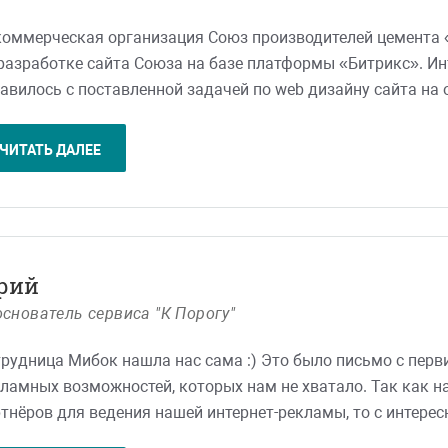
коммерческая организация Союз производителей цемент
разработке сайта Союза на базе платформы «Битрикс». Ин
авилось с поставленной задачей по web дизайну сайта на
огом деловом стиле. Команда разработчиков реализовала
стым интерфейсом.
ЧИТАТЬ ДАЛЕЕ
«СОЮЗЦЕМЕНТ» благодарит интернет-агентство «Мибок» з
дставительства Союза. В работе с Вами мы увидели профе
темный подход, соблюдение сроков, способность увидеть 
дложить лучшее решение.
еемся на дальнейшее плодотворное сотрудничество.
рий
снователь сервиса "К Порогу"
рудница Мибок нашла нас сама :) Это было письмо с перв
ламных возможностей, которых нам не хватало. Так как н
тнёров для ведения нашей интернет-рекламы, то с интере
рудничество, тем более, что у Мибок очень необычные усл