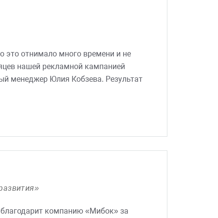
 консультации по ряду вопросов, а
вывать всяческие "хотелки"
о это отнимало много времени и не
сяцев нашей рекламной кампанией
ный менеджер Юлия Кобзева. Результат
ает максимально эффективно,
трудников Мибок всегда можно
ю консультацию. И мы всегда уверены,
всегда работает в соответствии с
 развития»
 благодарит компанию «Мибок» за