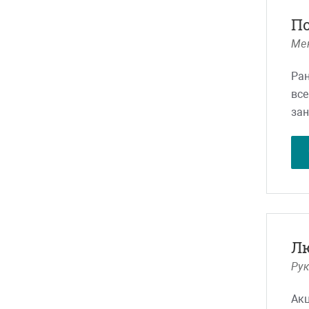
Все
П
Оче
Мен
так
Спа
Ран
Уда
все
зан
мы 
опт
пол
что
по
Спа
Л
Ру
Акц