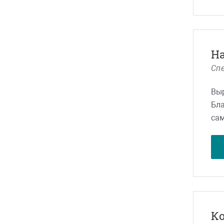
Н
Cпе
Выр
Бла
сам
Сот
К