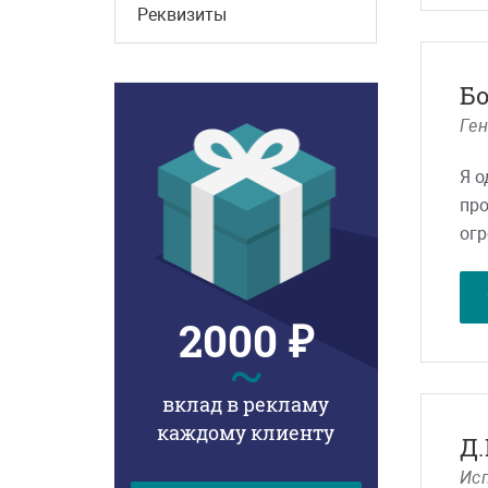
Реквизиты
при
под
пря
Бо
ото
Ге
Под
Я о
раз
про
нам
огр
уме
кот
инф
сай
Бла
2000 ₽
выб
~
поз
вклад в рекламу
каждому клиенту
Я р
Д.
раз
Ис