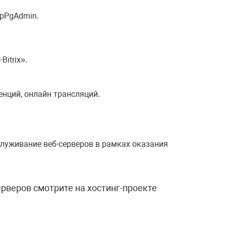
hpPgAdmin.
itrix».
нций, онлайн трансляций.
служивание веб-серверов в рамках оказания
рверов смотрите на хостинг-проекте