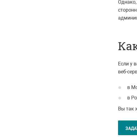
Однако,
сторонн
админис
Как
Если у 
веб-сер
в М
в Р
Вы так 
ЗАДА