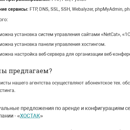
чие сервисы:
FTP, DNS, SSL, SSH, Webalyzer, phpMyAdmin, p
ого:
ожна установка систем управления сайтами «NetCat», «1С-B
можна установка панели управления хостингом.
можна настройка веб-сервера для организации веб-конфере
мы предлагаем?
исты нашего агентства осуществляют абонентское тех. об
стинга.
уальные предложения по аренде и конфигурациям се
ании - «
ХОСТАК
»