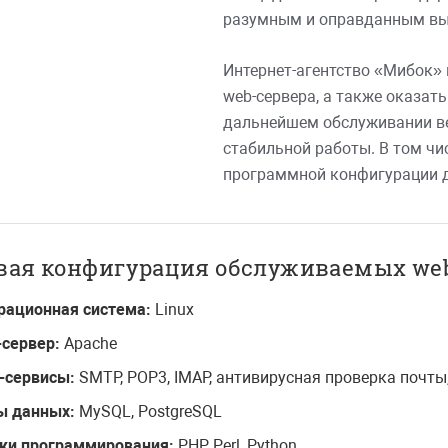
разумным и оправданным вы
Интернет-агентство «Мибок» 
web-сервера, а также оказать
дальнейшем обслуживании веб
стабильной работы. В том чи
программной конфигурации д
вая конфигурация обслуживаемых web
рационная система:
Linux
-сервер:
Apache
l-сервисы:
SMTP, POP3, IMAP, антивирусная проверка почты,
ы данных:
MySQL, PostgreSQL
ки программирования:
PHP, Perl, Python