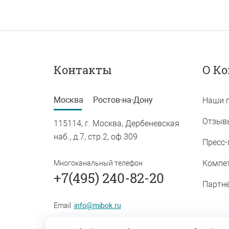
Контакты
О К
Москва
Ростов-на-Дону
Наши 
Отзыв
115114, г. Москва, Дербеневская
344002, г. 
наб., д.7, стр.2, оф.309
Московская
Пресс-
Компе
Многоканальный телефон
Многоканал
+7(495) 240-82-20
+7(863
Партн
Email
info@mibok.ru