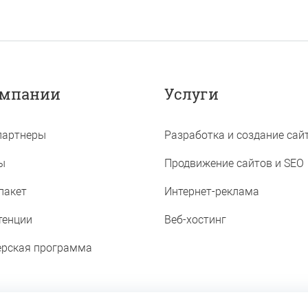
омпании
Услуги
партнеры
Разработка и создание сай
ы
Продвижение сайтов и SEO
Ростов-на-Дону, ул.
, д. 43/13, оф. 302
пакет
Интернет-реклама
тенции
Веб-хостинг
ьный телефон
) 303-34-54
ерская программа