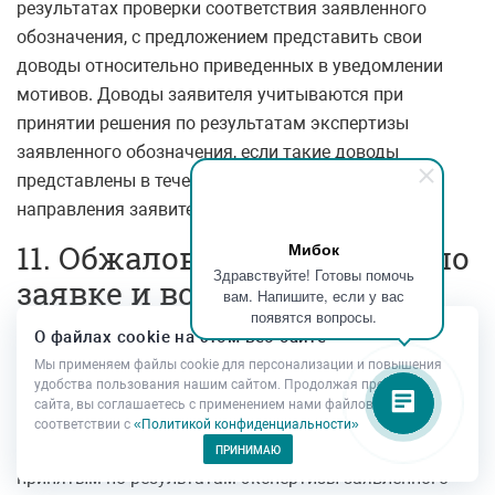
результатах проверки соответствия заявленного
обозначения, с предложением представить свои
доводы относительно приведенных в уведомлении
мотивов. Доводы заявителя учитываются при
принятии решения по результатам экспертизы
заявленного обозначения, если такие доводы
представлены в течение шести месяцев с даты
направления заявителю указанного уведомления.
11. Обжалование решения по
Мибок
Здравствуйте! Готовы помочь
заявке и восстановление
вам. Напишите, если у вас
появятся вопросы.
пропущенных сроков
О файлах cookie на этом веб-сайте
Мы применяем файлы cookie для персонализации и повышения
удобства пользования нашим сайтом. Продолжая просмотр
В случае несогласия с решением, принятым по
сайта, вы соглашаетесь с применением нами файлов cookie в
результатам формальной экспертизы заявки, об
соответствии с
«Политикой конфиденциальности»
отказе в принятии ее к рассмотрению, или с решением,
ПРИНИМАЮ
принятым по результатам экспертизы заявленного